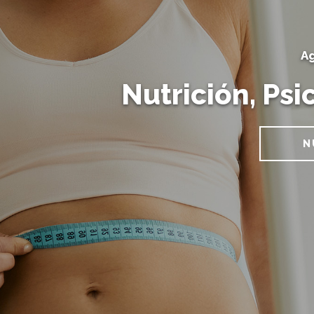
Ag
Nutrición, Psi
N