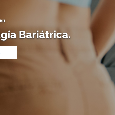
 en
gía Bariátrica.
A