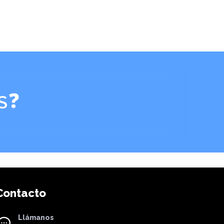
❓
S
Contacto
Llámanos